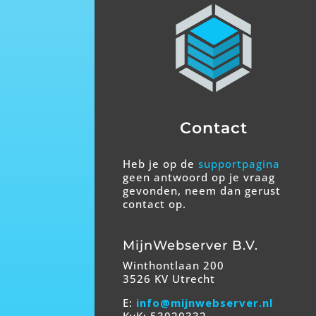
Contact
Heb je op de
supportpagina
geen antwoord op je vraag
gevonden, neem dan gerust
contact op.
MijnWebserver B.V.
Winthontlaan 200
3526 KV Utrecht
E:
info@mijnwebserver.nl
KvK: 53020332