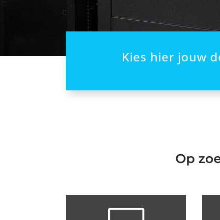
Kies hier jouw
Op zoe