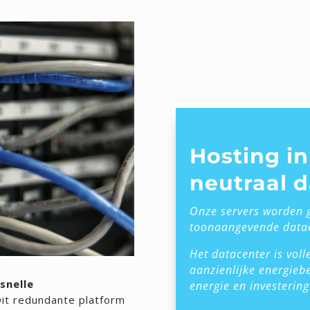
Hosting i
neutraal 
Onze servers worden 
toonaangevende datac
Het datacenter is vol
aanzienlijke energieb
snelle
energie en investerin
it redundante platform