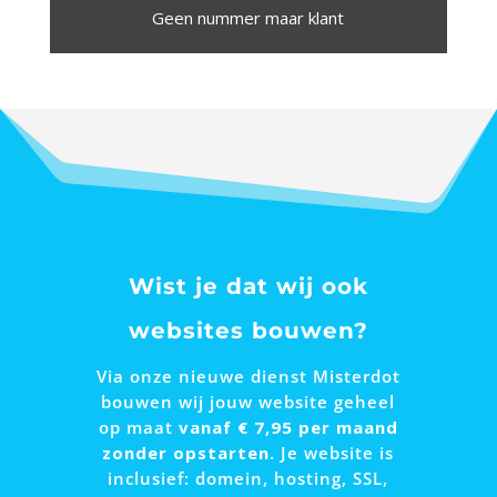
Geen nummer maar klant
Wist je dat wij ook
websites bouwen?
Via onze nieuwe dienst Misterdot
bouwen wij jouw website geheel
op maat
vanaf € 7,95 per maand
zonder opstarten
. Je website is
inclusief: domein, hosting, SSL,