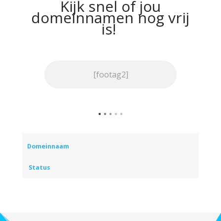
Kijk snel of jou
domeinnamen nog vrij
is!
Domeinnaam
Status